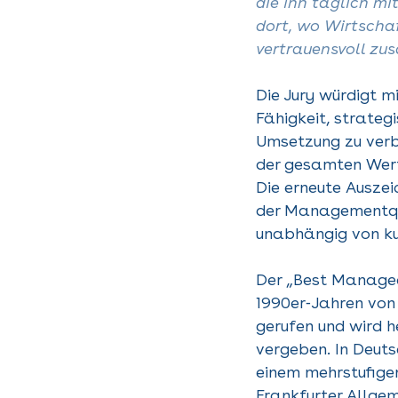
die ihn täglich m
dort, wo Wirtscha
vertrauensvoll zu
Die Jury würdigt 
Fähigkeit, strateg
Umsetzung zu verb
der gesamten Wer
Die erneute Auszei
der Managementqua
unabhängig von ku
Der „Best Manage
1990er‑Jahren von
gerufen und wird h
vergeben. In Deuts
einem mehrstufigen
Frankfurter Allge