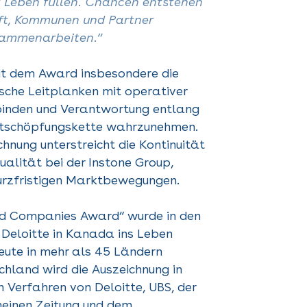
it Leben füllen. Chancen entstehen
ft, Kommunen und Partner
sammenarbeiten.“
mit dem Award insbesondere die
ische Leitplanken mit operativer
inden und Verantwortung entlang
tschöpfungskette wahrzunehmen.
chnung unterstreicht die Kontinuität
lität bei der Instone Group,
rzfristigen Marktbewegungen.
d Companies Award“ wurde in den
 Deloitte in Kanada ins Leben
eute in mehr als 45 Ländern
chland wird die Auszeichnung in
 Verfahren von Deloitte, UBS, der
meinen Zeitung und dem