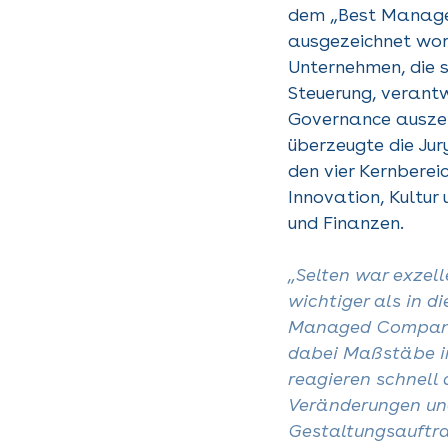
dem „Best Manag
ausgezeichnet wor
Unternehmen, die s
Steuerung, verant
Governance auszei
überzeugte die Jur
den vier Kernberei
Innovation, Kultu
und Finanzen.
„Selten war exzel
wichtiger als in d
Managed Companie
dabei Maßstäbe in
reagieren schnell
Veränderungen und
Gestaltungsauftr