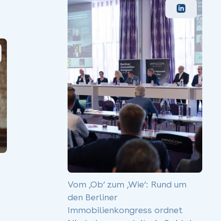
Vom ‚Ob‘ zum ‚Wie‘: Rund um
den Berliner
Immobilienkongress ordnet