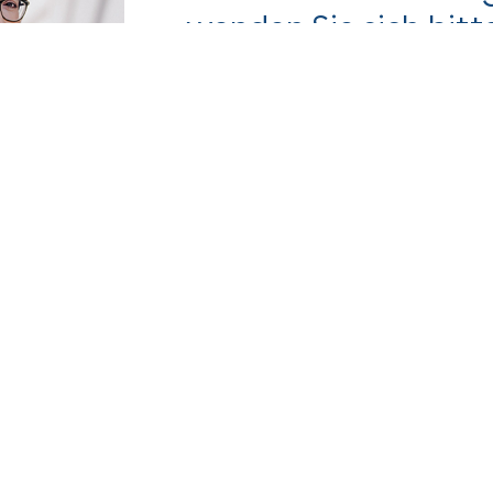
wenden Sie sich bitt
Franziska Jenkel
Pressesprecherin
Tel:
+49 30 6109102-36
E-Mail:
presse@instone.de