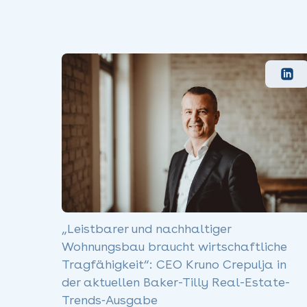
„Leistbarer und nachhaltiger
Wohnungsbau braucht wirtschaftliche
Tragfähigkeit“: CEO Kruno Crepulja in
der aktuellen Baker-Tilly Real-Estate-
Trends‑Ausgabe