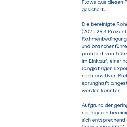
Flows aus diesen 
gesichert.
Die bereinigte Ro
(2021: 28,3 Prozen
Rahmenbedingungen
und branchenführ
profitiert von früh
im Einkauf, einer 
langjährigen Expe
noch positiven Pre
sprunghaft anges
werden konnten.
Aufgrund der geri
niedrigeren berein
sich entsprechend 