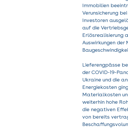
Immobilien beeintr
Verunsicherung bei 
Investoren ausgelö
auf die Vertriebsg
Erlösrealisierung 
Auswirkungen der 
Baugeschwindigke
Lieferengpässe be
der COVID-19-Pand
Ukraine und die a
Energiekosten ging
Materialkosten un
weiterhin hohe Ro
die negativen Effe
von bereits vertra
Beschaffungsvolum