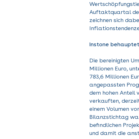
Wertschöpfungstie
Auftaktquartal deu
zeichnen sich dabe
Inflationstendenz
Instone behauptet
Die bereinigten Um
Millionen Euro, un
783,6 Millionen E
angepassten Progn
dem hohen Anteil v
verkauften, derzei
einem Volumen von 
Bilanzstichtag war
befindlichen Proje
und damit die ans