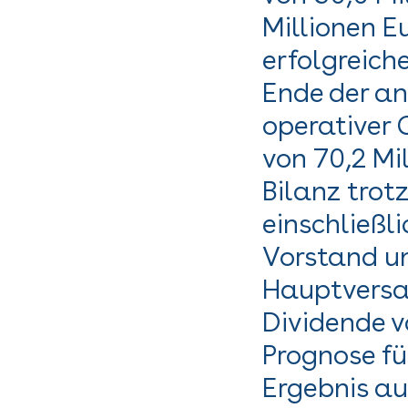
Millionen E
erfolgreich
Ende der an
operativer 
von 70,2 Mi
Bilanz trot
einschließl
Vorstand un
Hauptversa
Dividende vo
Prognose fü
Ergebnis au